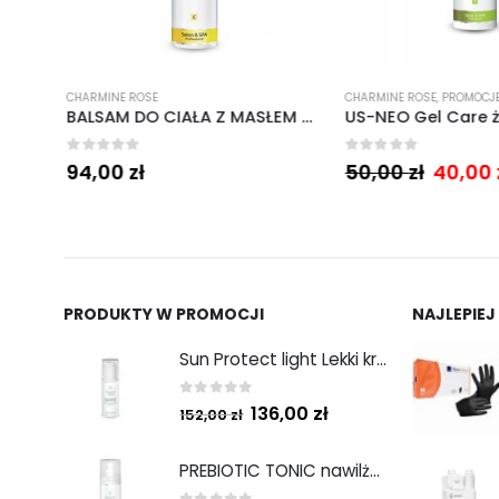
CHARMINE ROSE
CHARMINE ROSE
,
PROMOCJE
TONIK Z KWASEM LAKTOBIONOWYM 2% − PHA 2% TONIC 200 ML
BALSAM DO CIAŁA Z MASŁEM SHEA
0
out of 5
0
out of 5
94,00
zł
50,00
zł
40,00
PRODUKTY W PROMOCJI
NAJLEPIEJ
Sun Protect light Lekki krem ochronny SPF50 50ml
0
out of 5
136,00
zł
152,00
zł
PREBIOTIC TONIC nawilżający tonik z prebiotykami 200 ml