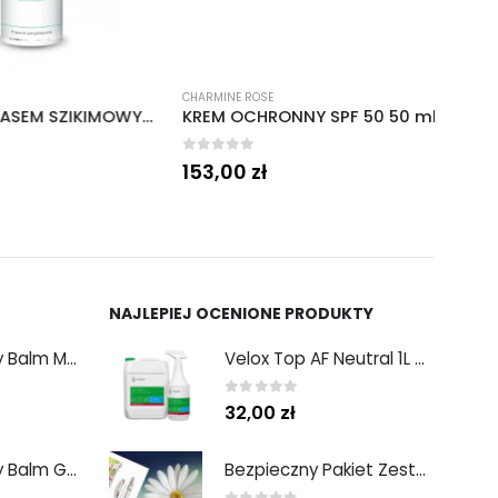
CHARMINE ROSE
CHARM
TONIK Z KWASEM SZIKIMOWYM − SHIKIM TONIC 2% 200 ML
KREM OCHRONNY SPF 50 50 ml
0
out of 5
0
out 
153,00
zł
72,
NAJLEPIEJ OCENIONE PRODUKTY
Hand and Body Balm Mango Bliss 300 ml
Velox Top AF Neutral 1L Medisept
0
out of 5
32,00
zł
Hand and Body Balm Golden Glow 300 ml
Bezpieczny Pakiet Zestaw 1