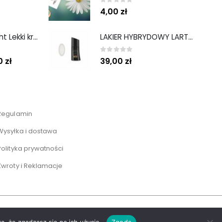
0
out of 5
4,00
zł
Sun Protect light Lekki krem ochronny SPF50 50ml
LAKIER HYBRYDOWY LART 001 DAISY - LARTBIGDAY 8 ML
0
out of 5
00
zł
39,00
zł
Regulamin
Wysyłka i dostawa
Polityka prywatności
Zwroty i Reklamacje