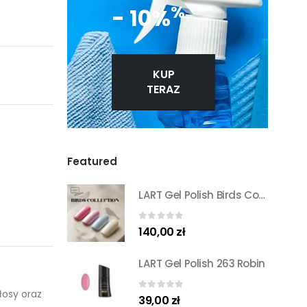
%
- 10%
KUP
TERAZ
Featured
LART Gel Polish Birds Collection Set
0
out of 5
140,00
zł
LART Gel Polish 263 Robin
łosy oraz
0
out of 5
39,00
zł