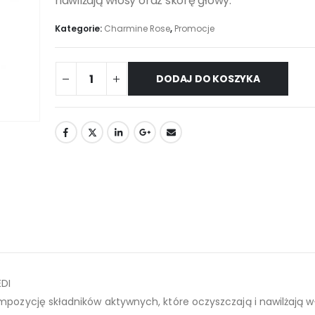
nawilżają włosy oraz skórę głowy.
Kategorie:
Charmine Rose
,
Promocje
DODAJ DO KOSZYKA
DI
ompozycję składników aktywnych, które oczyszczają i nawilżają w