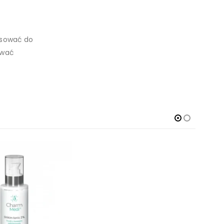
masować do
ować
-2