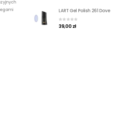
azyjnych
biegami
LART Gel Polish 261 Dove
0
out of 5
39,00
zł