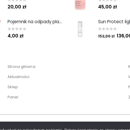
0
out of 5
0
out of 5
20,00
zł
45,00
zł
Pojemnik na odpady plastikowy 1L
0
out of 5
0
out of 5
136,
4,00
zł
152,00
zł
Strona główna
Aktualności
Sklep
Panel
© 2022 Paweł Mackiewicz | Realizacja i hosting:
KB Project