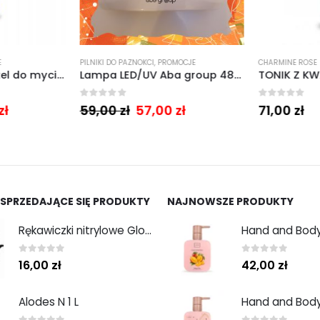
PILNIKI DO PAZNOKCI
,
PROMOCJE
CHARMINE ROSE
US-NEO Gel Care żel do mycia twarzy z kwasem usninowym 200 ml.
Lampa LED/UV Aba group 48W Basic X1 Biała
0
out of 5
0
out of 5
zł
59,00
zł
57,00
zł
71,00
zł
 SPRZEDAJĄCE SIĘ PRODUKTY
NAJNOWSZE PRODUKTY
Rękawiczki nitrylowe Gloves Nitryle Classic Sensitive Black roz. M 100 szt. Abena
0
out of 5
0
out of 5
16,00
zł
42,00
zł
Alodes N 1 L