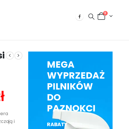
0
i
MEGA
WYPRZEDAŻ
PILNIKÓW
ł
DO
PAZNOKCI
iera
czają i
RABATY