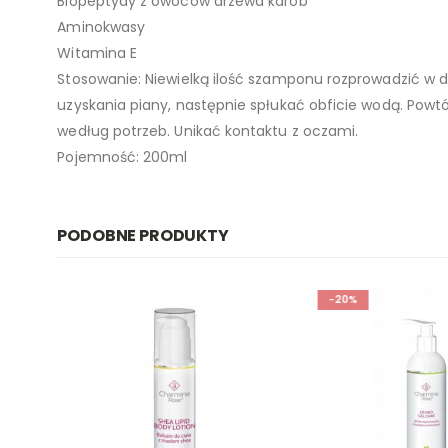
Biopeptydy z owoców drzewa karob
Aminokwasy
Witamina E
Stosowanie: Niewielką ilość szamponu rozprowadzić w d
uzyskania piany, następnie spłukać obficie wodą. Powt
według potrzeb. Unikać kontaktu z oczami.
Pojemność: 200ml
PODOBNE PRODUKTY
-20%