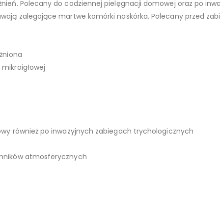
ażnień. Polecany do codziennej pielęgnacji domowej oraz po inw
suwają zalegające martwe komórki naskórka. Polecany przed za
ażniona
 mikroigłowej
głowy również po inwazyjnych zabiegach trychologicznych
zynników atmosferycznych