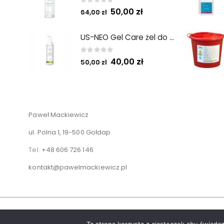
0
out of 5
50,00
zł
64,00
zł
US-NEO Gel Care żel do mycia twarzy z kwasem usninowym 200 ml.
0
out of 5
40,00
zł
50,00
zł
Paweł Mackiewicz
ul. Polna 1, 19-500 Gołdap
Tel.
+48 606 726 146
kontakt@pawelmackiewicz.pl