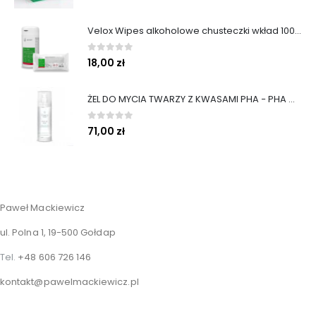
Velox Wipes alkoholowe chusteczki wkład 100 szt. Medisep
0
out of 5
18,00
zł
ŻEL DO MYCIA TWARZY Z KWASAMI PHA − PHA WASH GEL 200 ML
0
out of 5
71,00
zł
Paweł Mackiewicz
ul. Polna 1, 19-500 Gołdap
Tel.
+48 606 726 146
kontakt@pawelmackiewicz.pl