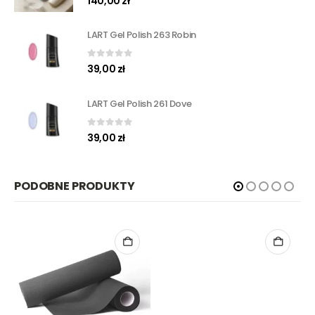
140,00
zł
LART Gel Polish 263 Robin
0
out of 5
39,00
zł
LART Gel Polish 261 Dove
0
out of 5
39,00
zł
PODOBNE PRODUKTY