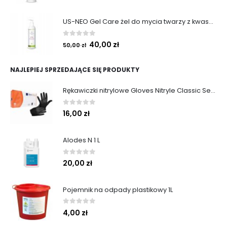
US-NEO Gel Care żel do mycia twarzy z kwasem usninowym 200 ml.
0
out of 5
40,00
zł
50,00
zł
NAJLEPIEJ SPRZEDAJĄCE SIĘ PRODUKTY
Rękawiczki nitrylowe Gloves Nitryle Classic Sensitive Black roz. M 100 szt. Abena
0
out of 5
16,00
zł
Alodes N 1 L
0
out of 5
20,00
zł
Pojemnik na odpady plastikowy 1L
0
out of 5
4,00
zł