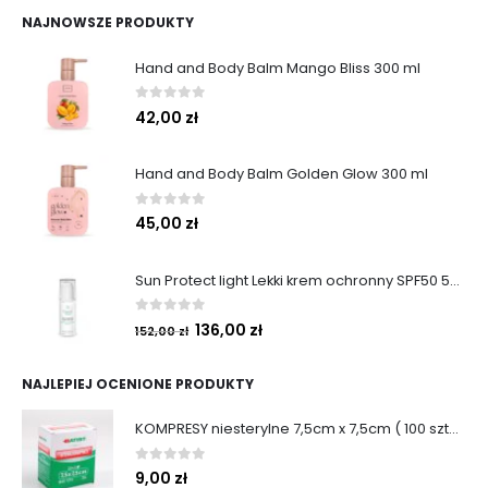
NAJNOWSZE PRODUKTY
Hand and Body Balm Mango Bliss 300 ml
0
out of 5
42,00
zł
Hand and Body Balm Golden Glow 300 ml
0
out of 5
45,00
zł
Sun Protect light Lekki krem ochronny SPF50 50ml
0
out of 5
136,00
zł
152,00
zł
NAJLEPIEJ OCENIONE PRODUKTY
KOMPRESY niesterylne 7,5cm x 7,5cm ( 100 sztuk )
0
out of 5
9,00
zł