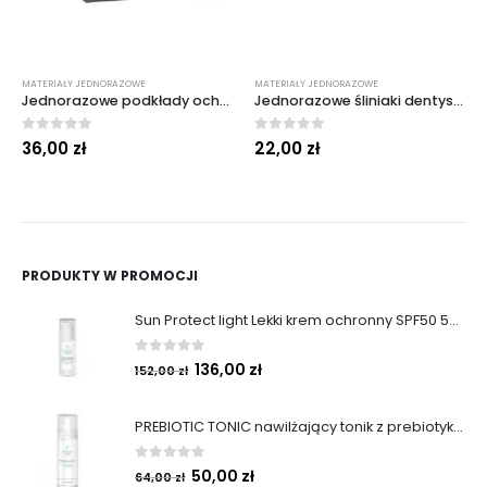
MATERIAŁY JEDNORAZOWE
MATERIAŁY JEDNORAZOWE
Jednorazowe podkłady ochronne czarne 50/50 . BASIC
Jednorazowe śliniaki dentystyczne niebieskie 50 szt. BLUDENT
0
out of 5
0
out of 5
36,00
zł
22,00
zł
PRODUKTY W PROMOCJI
Sun Protect light Lekki krem ochronny SPF50 50ml
0
out of 5
136,00
zł
152,00
zł
PREBIOTIC TONIC nawilżający tonik z prebiotykami 200 ml
0
out of 5
50,00
zł
64,00
zł