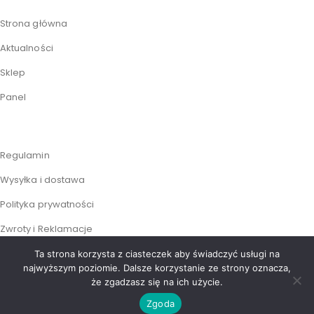
Strona główna
Aktualności
Sklep
Panel
Regulamin
Wysyłka i dostawa
Polityka prywatności
Zwroty i Reklamacje
Ta strona korzysta z ciasteczek aby świadczyć usługi na
najwyższym poziomie. Dalsze korzystanie ze strony oznacza,
że zgadzasz się na ich użycie.
© 2022 Paweł Mackiewicz | Realizacja i hosting:
KB Project
Zgoda