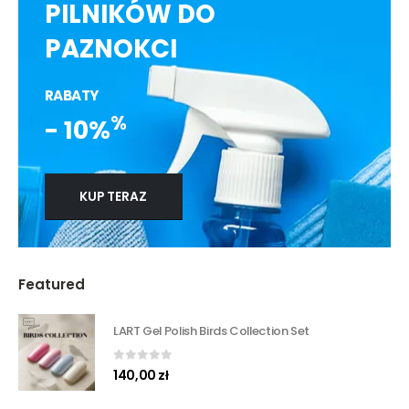
PILNIKÓW DO
PAZNOKCI
RABATY
%
- 10%
KUP TERAZ
Featured
LART Gel Polish Birds Collection Set
0
out of 5
140,00
zł