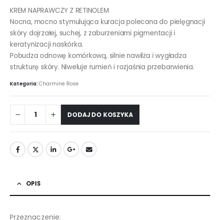
KREM NAPRAWCZY Z RETINOLEM
Nocna, mocno stymulująca kuracja polecana do pielęgnacji
skóry dojrzałej, suchej, z zaburzeniami pigmentacji i
keratynizacji naskórka.
Pobudza odnowę komórkową, silnie nawilża i wygładza
strukturę skóry. Niweluje rumień i rozjaśnia przebarwienia.
Kategoria:
Charmine Rose
DODAJ DO KOSZYKA
OPIS
Przeznaczenie: