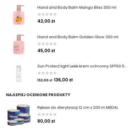
Hand and Body Balm Mango Bliss 300 ml
0
out of 5
42,00
zł
Hand and Body Balm Golden Glow 300 ml
0
out of 5
45,00
zł
Sun Protect light Lekki krem ochronny SPF50 50ml
0
out of 5
136,00
zł
152,00
zł
NAJLEPIEJ OCENIONE PRODUKTY
Rękaw do sterylizacji 12 cm x 200 m MEDAL
0
out of 5
80,00
zł