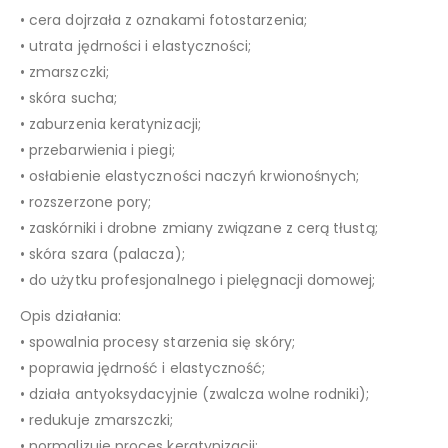
• cera dojrzała z oznakami fotostarzenia;
• utrata jędrności i elastyczności;
• zmarszczki;
• skóra sucha;
• zaburzenia keratynizacji;
• przebarwienia i piegi;
• osłabienie elastyczności naczyń krwionośnych;
• rozszerzone pory;
• zaskórniki i drobne zmiany związane z cerą tłustą;
• skóra szara (palacza);
• do użytku profesjonalnego i pielęgnacji domowej;
Opis działania:
• spowalnia procesy starzenia się skóry;
• poprawia jędrność i elastyczność;
• działa antyoksydacyjnie (zwalcza wolne rodniki);
• redukuje zmarszczki;
• normalizuje proces keratynizacji;