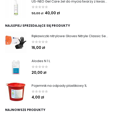
US-NEO Gel Care żel do mycia twarzy z kwasem usninowym 200 ml.
0
out of 5
40,00
zł
50,00
zł
NAJLEPIEJ SPRZEDAJĄCE SIĘ PRODUKTY
Rękawiczki nitrylowe Gloves Nitryle Classic Sensitive Black roz. M 100 szt. Abena
0
out of 5
16,00
zł
Alodes N 1 L
0
out of 5
20,00
zł
Pojemnik na odpady plastikowy 1L
0
out of 5
4,00
zł
NAJNOWSZE PRODUKTY