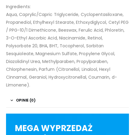
Ingredients:
Aqua, Caprylic/Capric Triglyceride, Cyclopentasiloxane,
Propanediol, Ethylhexyl Stearate, Ethoxydiglycol, Cetyl PEG
/ PPG-10/1 Dimethicone, Beeswax, Ferulic Acid, Phloretin,
3-O-Ethyl Ascorbic Acid, Niacinamide, Retinol,
Polysorbate 20, BHA, BHT, Tocopherol, Sorbitan
Sesquioleate, Magnesium Sulfate, Propylene Glycol,
Diazolidinyl Urea, Methylparaben, Propylparaben,
Chlorphenesin, Parfum (Citronellol, Linalool, Hexyl
Cinnamal, Geraniol, Hydroxycitronellal, Coumarin, d-
Limonene).
OPINIE (0)
MEGA WYPRZEDAŻ