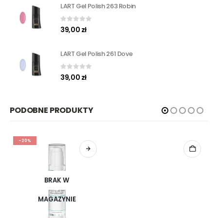
LART Gel Polish 263 Robin
0
out of 5
39,00
zł
LART Gel Polish 261 Dove
0
out of 5
39,00
zł
PODOBNE PRODUKTY
-20%
BRAK W
MAGAZYNIE