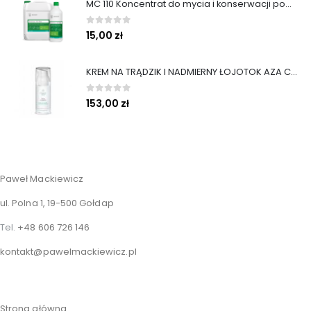
MC 110 Koncentrat do mycia i konserwacji podłóg ZAPACH BIAŁYCH KWIATÓW 1L MEDISEPT
0
out of 5
15,00
zł
KREM NA TRĄDZIK I NADMIERNY ŁOJOTOK AZA CREAM 50 ml
0
out of 5
153,00
zł
Paweł Mackiewicz
ul. Polna 1, 19-500 Gołdap
Tel.
+48 606 726 146
kontakt@pawelmackiewicz.pl
Strona główna