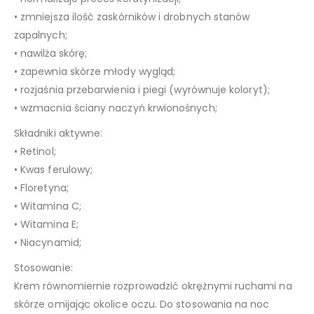
• zmniejsza ilość zaskórników i drobnych stanów
zapalnych;
• nawilża skórę;
• zapewnia skórze młody wygląd;
• rozjaśnia przebarwienia i piegi (wyrównuje koloryt);
• wzmacnia ściany naczyń krwionośnych;
Składniki aktywne:
• Retinol;
• Kwas ferulowy;
• Floretyna;
• Witamina C;
• Witamina E;
• Niacynamid;
Stosowanie:
Krem równomiernie rozprowadzić okrężnymi ruchami na
skórze omijając okolice oczu. Do stosowania na noc