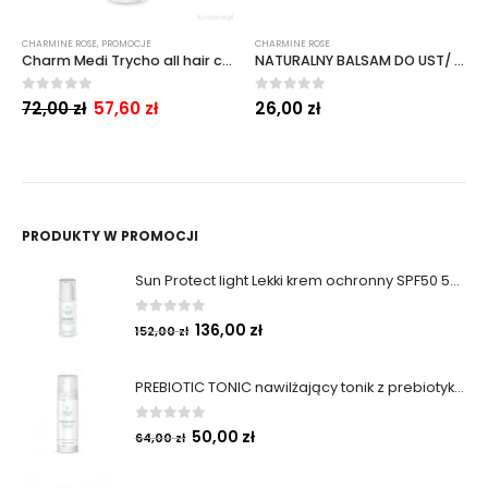
CHARMINE ROSE
,
PROMOCJE
CHARMINE ROSE
Charm Medi Trycho all hair conditioner 200 ml (Trychologiczna odżywka do włosów )
NATURALNY BALSAM DO UST/ POMADKA OCHRONNA
0
out of 5
0
out of 5
72,00
zł
57,60
zł
26,00
zł
PRODUKTY W PROMOCJI
Sun Protect light Lekki krem ochronny SPF50 50ml
0
out of 5
136,00
zł
152,00
zł
PREBIOTIC TONIC nawilżający tonik z prebiotykami 200 ml
0
out of 5
50,00
zł
64,00
zł