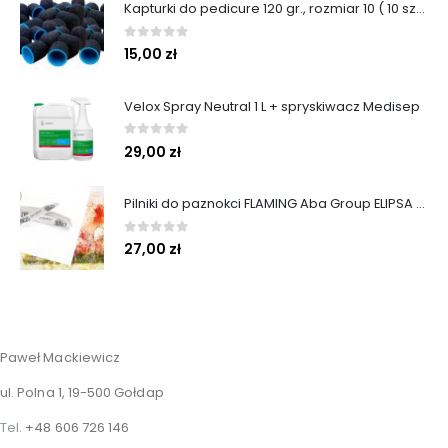
Kapturki do pedicure 120 gr., rozmiar 10 ( 10 sztuk )
0
out of 5
15,00
zł
Velox Spray Neutral 1 L + spryskiwacz Medisep
0
out of 5
29,00
zł
Pilniki do paznokci FLAMING Aba Group ELIPSA 100/180 STANDARD 25 szt.
0
out of 5
27,00
zł
Paweł Mackiewicz
ul. Polna 1, 19-500 Gołdap
Tel.
+48 606 726 146