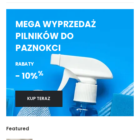
MEGA WYPRZEDAŻ
PILNIKÓW DO
PAZNOKCI
RABATY
%
- 10%
KUP TERAZ
Featured