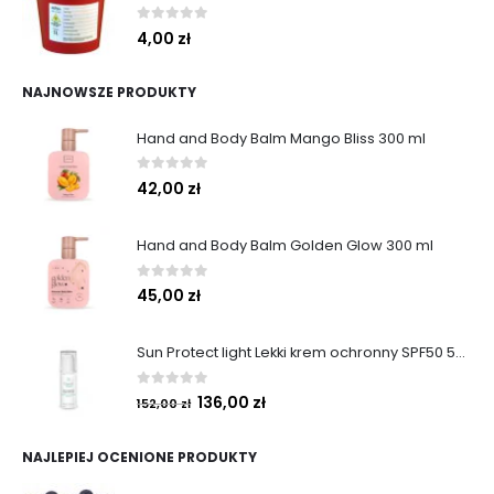
0
out of 5
4,00
zł
NAJNOWSZE PRODUKTY
Hand and Body Balm Mango Bliss 300 ml
0
out of 5
42,00
zł
Hand and Body Balm Golden Glow 300 ml
0
out of 5
45,00
zł
Sun Protect light Lekki krem ochronny SPF50 50ml
0
out of 5
136,00
zł
152,00
zł
NAJLEPIEJ OCENIONE PRODUKTY