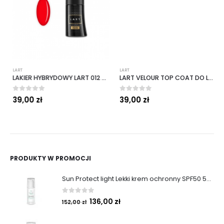
LART
LART
LAKIER HYBRYDOWY LART 012 CHILLI 8 ML
LART VELOUR TOP COAT DO LAKIERÓW HYBRYDOWYCH, 8 ML
0
out of 5
0
out of 5
39,00
zł
39,00
zł
PRODUKTY W PROMOCJI
Sun Protect light Lekki krem ochronny SPF50 50ml
0
out of 5
136,00
zł
152,00
zł