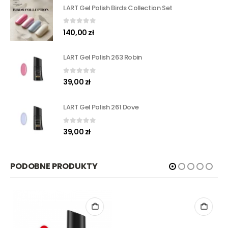
LART Gel Polish Birds Collection Set
0
out of 5
140,00
zł
LART Gel Polish 263 Robin
0
out of 5
39,00
zł
LART Gel Polish 261 Dove
0
out of 5
39,00
zł
PODOBNE PRODUKTY