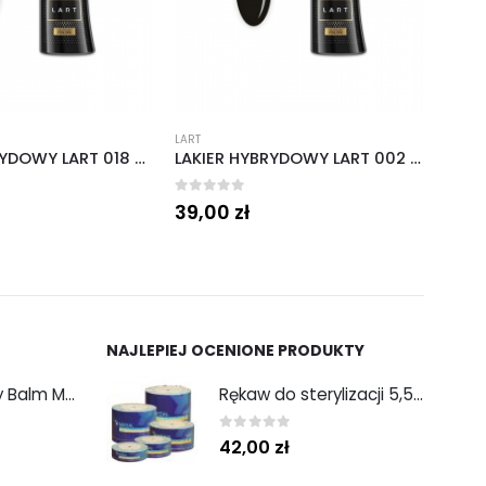
LART
LART
LAKIER HYBRYDOWY LART 002 MIDNIGHT 8 ML
LART VELOUR TOP COAT DO LAKIERÓW HYBRYDOWYCH, 8 ML
0
out of 5
0
out 
39,00
zł
39,
NAJLEPIEJ OCENIONE PRODUKTY
Hand and Body Balm Mango Bliss 300 ml
Rękaw do sterylizacji 5,5 cm x 200 m MEDAL
0
out of 5
42,00
zł