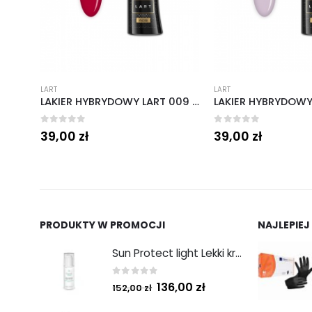
LART
LART
LAKIER HYBRYDOWY LART 009 VINTAGE RED 8 ML
LAKIER HYBRYDOWY LART 013 BOHO LARTBIGDAY, 8 ML
0
out of 5
0
out of 5
39,00
zł
39,00
zł
PRODUKTY W PROMOCJI
NAJLEPIEJ
Sun Protect light Lekki krem ochronny SPF50 50ml
0
out of 5
136,00
zł
152,00
zł