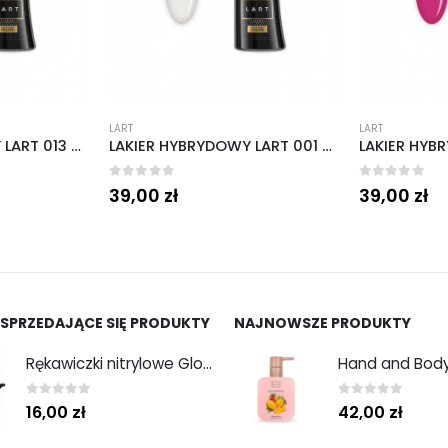
LART
LART
LAKIER HYBRYDOWY LART 001 DAISY – LARTBIGDAY 8 ML
LAKIER HYBRYDOWY LART 018 WILDFLOWER 8 ML
0
out of 5
0
out of 5
39,00
zł
39,00
zł
 SPRZEDAJĄCE SIĘ PRODUKTY
NAJNOWSZE PRODUKTY
Rękawiczki nitrylowe Gloves Nitryle Classic Sensitive Black roz. M 100 szt. Abena
0
out of 5
0
out of 5
16,00
zł
42,00
zł