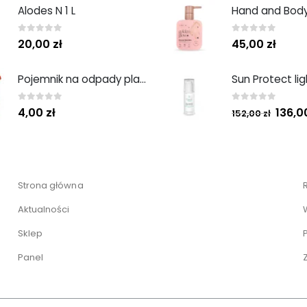
Alodes N 1 L
0
out of 5
0
out of 5
20,00
zł
45,00
zł
Pojemnik na odpady plastikowy 1L
0
out of 5
0
out of 5
136,
4,00
zł
152,00
zł
Strona główna
Aktualności
Sklep
Panel