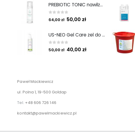
PREBIOTIC TONIC nawilżający tonik z prebiotykami 200 ml
0
out of 5
50,00
zł
64,00
zł
US-NEO Gel Care żel do mycia twarzy z kwasem usninowym 200 ml.
0
out of 5
40,00
zł
50,00
zł
Paweł Mackiewicz
ul. Polna 1, 19-500 Gołdap
Tel.
+48 606 726 146
kontakt@pawelmackiewicz.pl