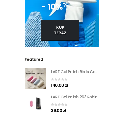
%
- 10%
KUP
TERAZ
Featured
LART Gel Polish Birds Collection Set
0
out of 5
140,00
zł
LART Gel Polish 263 Robin
0
out of 5
39,00
zł