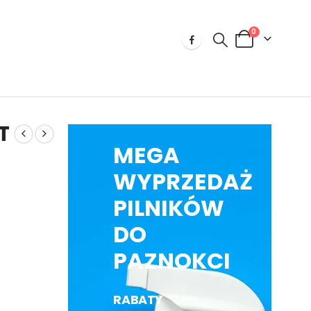
0
T
MEGA
WYPRZEDAŻ
PILNIKÓW
DO
PAZNOKCI
RABATY