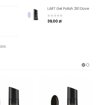
LART Gel Polish 261 Dove
0
out of 5
39,00
zł
ziś.