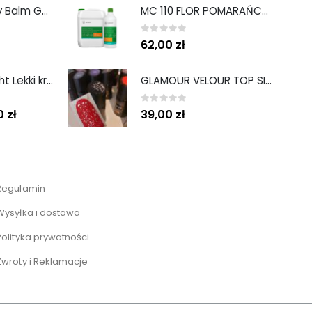
Hand and Body Balm Golden Glow 300 ml
MC 110 FLOR POMARAŃCZA 5L MEDISEP
0
out of 5
62,00
zł
Sun Protect light Lekki krem ochronny SPF50 50ml
GLAMOUR VELOUR TOP SILVER - TOP MATOWY Z DROBINĄ
0
out of 5
00
zł
39,00
zł
Regulamin
Wysyłka i dostawa
Polityka prywatności
Zwroty i Reklamacje