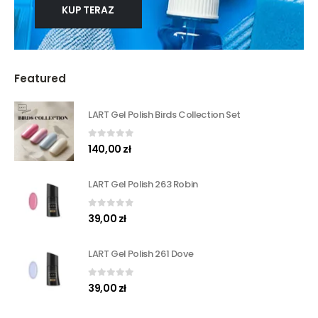
KUP TERAZ
Featured
LART Gel Polish Birds Collection Set
0
out of 5
140,00
zł
LART Gel Polish 263 Robin
0
out of 5
39,00
zł
LART Gel Polish 261 Dove
0
out of 5
39,00
zł