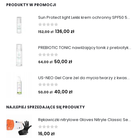
PRODUKTY W PROMOCJI
Sun Protect light Lekki krem ochronny SPF50 50ml
0
out of 5
136,00
zł
152,00
zł
PREBIOTIC TONIC nawilżający tonik z prebiotykami 200 ml
0
out of 5
50,00
zł
64,00
zł
US-NEO Gel Care żel do mycia twarzy z kwasem usninowym 200 ml.
0
out of 5
40,00
zł
50,00
zł
NAJLEPIEJ SPRZEDAJĄCE SIĘ PRODUKTY
Rękawiczki nitrylowe Gloves Nitryle Classic Sensitive Black roz. M 100 szt. Abena
0
out of 5
16,00
zł