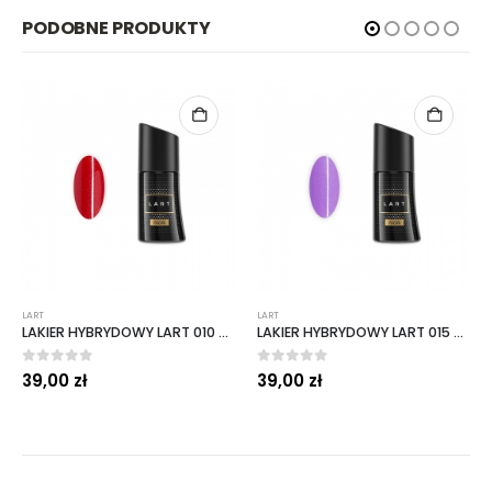
PODOBNE PRODUKTY
LART
LART
LAKIER HYBRYDOWY LART 010 HOLLYWOOD 8 ML
LAKIER HYBRYDOWY LART 015 VALERIE 8 ML
0
out of 5
0
out of 5
39,00
zł
39,00
zł