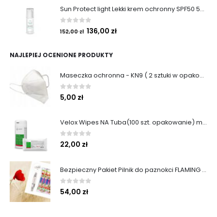
Sun Protect light Lekki krem ochronny SPF50 50ml
0
out of 5
136,00
zł
152,00
zł
NAJLEPIEJ OCENIONE PRODUKTY
Maseczka ochronna - KN9 ( 2 sztuki w opakowaniu )
0
out of 5
5,00
zł
Velox Wipes NA Tuba(100 szt. opakowanie) medisept
0
out of 5
22,00
zł
Bezpieczny Pakiet Pilnik do paznokci FLAMING Elipsa 100/180 Slim Aba Group 50 szt.
0
out of 5
54,00
zł