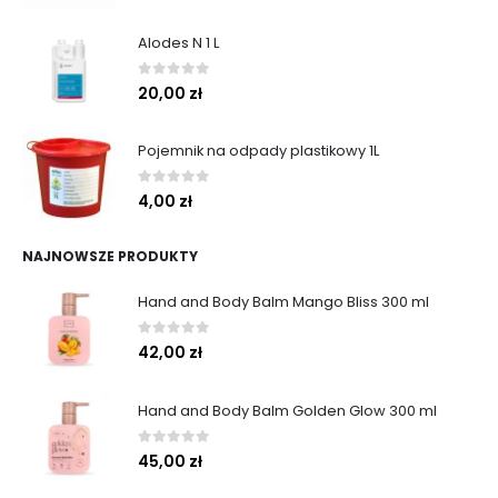
Alodes N 1 L
0
out of 5
20,00
zł
Pojemnik na odpady plastikowy 1L
0
out of 5
4,00
zł
NAJNOWSZE PRODUKTY
Hand and Body Balm Mango Bliss 300 ml
0
out of 5
42,00
zł
Hand and Body Balm Golden Glow 300 ml
0
out of 5
45,00
zł