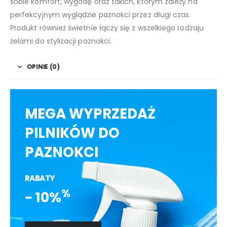
sobie komfort, wygodę oraz takich, którym zależy na
perfekcyjnym wyglądzie paznokci przez długi czas.
Produkt również świetnie łączy się z wszelkiego rodzaju
żelami do stylizacji paznokci.
OPINIE (0)
MEGA WYPRZEDAŻ
PILNIKÓW DO
PAZNOKCI
RABATY
%
- 10%