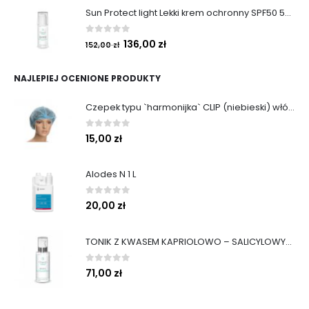
Sun Protect light Lekki krem ochronny SPF50 50ml
0
out of 5
136,00
zł
152,00
zł
NAJLEPIEJ OCENIONE PRODUKTY
Czepek typu `harmonijka` CLIP (niebieski) włókninowy (100szt)
0
out of 5
15,00
zł
Alodes N 1 L
0
out of 5
20,00
zł
TONIK Z KWASEM KAPRIOLOWO – SALICYLOWYM 200 ml
0
out of 5
71,00
zł