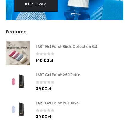
KUP TERAZ
Featured
LART Gel Polish Birds Collection Set
0
out of 5
140,00
zł
LART Gel Polish 263 Robin
0
out of 5
39,00
zł
LART Gel Polish 261 Dove
0
out of 5
39,00
zł