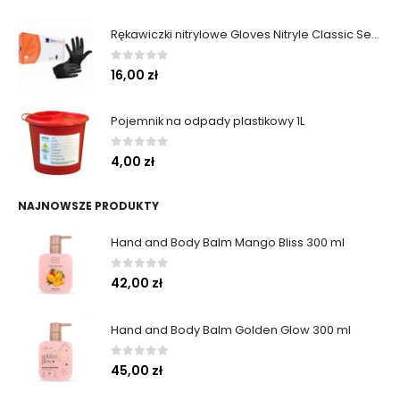
Rękawiczki nitrylowe Gloves Nitryle Classic Sensitive Black roz. M 100 szt. Abena
0
out of 5
16,00
zł
Pojemnik na odpady plastikowy 1L
0
out of 5
4,00
zł
NAJNOWSZE PRODUKTY
Hand and Body Balm Mango Bliss 300 ml
0
out of 5
42,00
zł
Hand and Body Balm Golden Glow 300 ml
0
out of 5
45,00
zł