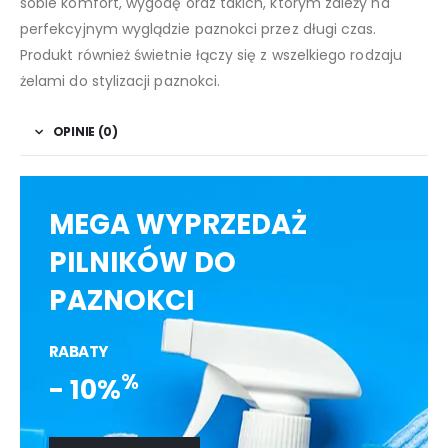
sobie komfort, wygodę oraz takich, którym zależy na
perfekcyjnym wyglądzie paznokci przez długi czas.
Produkt również świetnie łączy się z wszelkiego rodzaju
żelami do stylizacji paznokci.
OPINIE (0)
MEGA WYPRZEDAŻ
PILNIKÓW DO
PAZNOKCI
RABATY
%
- 10%