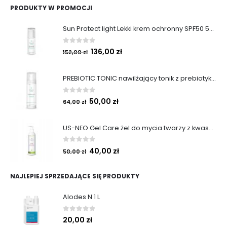
PRODUKTY W PROMOCJI
Sun Protect light Lekki krem ochronny SPF50 50ml
0
out of 5
136,00
zł
152,00
zł
PREBIOTIC TONIC nawilżający tonik z prebiotykami 200 ml
0
out of 5
50,00
zł
64,00
zł
US-NEO Gel Care żel do mycia twarzy z kwasem usninowym 200 ml.
0
out of 5
40,00
zł
50,00
zł
NAJLEPIEJ SPRZEDAJĄCE SIĘ PRODUKTY
Alodes N 1 L
0
out of 5
20,00
zł