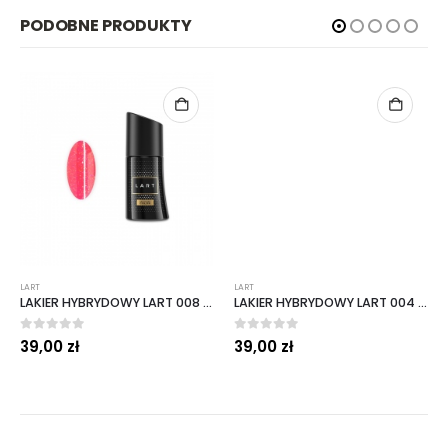
PODOBNE PRODUKTY
LART
LART
LAKIER HYBRYDOWY LART 008 NEON FLAMES 8 ML
LAKIER HYBRYDOWY LART 004 COCONUT 8 ML
0
out of 5
0
out of 5
39,00
zł
39,00
zł