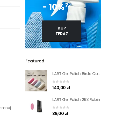
%
- 10%
KUP
TERAZ
Featured
LART Gel Polish Birds Collection Set
0
out of 5
140,00
zł
LART Gel Polish 263 Robin
zimnej
0
out of 5
39,00
zł