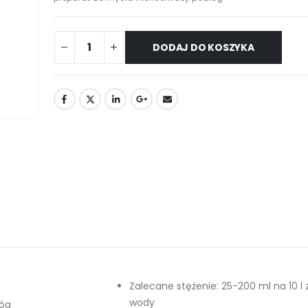
DODAJ DO KOSZYKA
Zalecane stężenie: 25-200 ml na 10 l 
wody
łóg