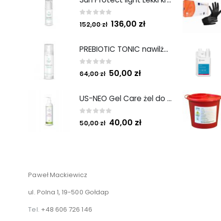
0
out of 5
136,00
zł
152,00
zł
PREBIOTIC TONIC nawilżający tonik z prebiotykami 200 ml
0
out of 5
50,00
zł
64,00
zł
US-NEO Gel Care żel do mycia twarzy z kwasem usninowym 200 ml.
0
out of 5
40,00
zł
50,00
zł
Paweł Mackiewicz
ul. Polna 1, 19-500 Gołdap
Tel.
+48 606 726 146