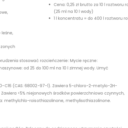
Cena: 0,25 zł brutto za 10 l roztworu
(25 ml na 10 l wody)
owe,
1 l koncentratu = do 400 l roztworu 
 leśne,
zczonych
brudzenia stosować rozcieńczenie: Mycie ręczne:
 maszynowe: od 25 do 100 ml na 10 l zimnej wody. Umyć
10-C16 (CAS: 68002-97-1). Zawiera 5-chloro-2-metylo-2H-
n. Zawiera <5% niejonowych środków powierzchniowo czynnych,
: methylchlo-roisothiazolinone, methylisothiazolinone.