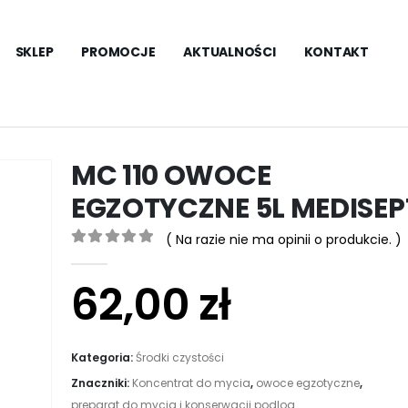
SKLEP
PROMOCJE
AKTUALNOŚCI
KONTAKT
MC 110 OWOCE
EGZOTYCZNE 5L MEDISEP
( Na razie nie ma opinii o produkcie. )
0
out of 5
62,00
zł
Kategoria:
Środki czystości
Znaczniki:
Koncentrat do mycia
,
owoce egzotyczne
,
preparat do mycia i konserwacji podlog