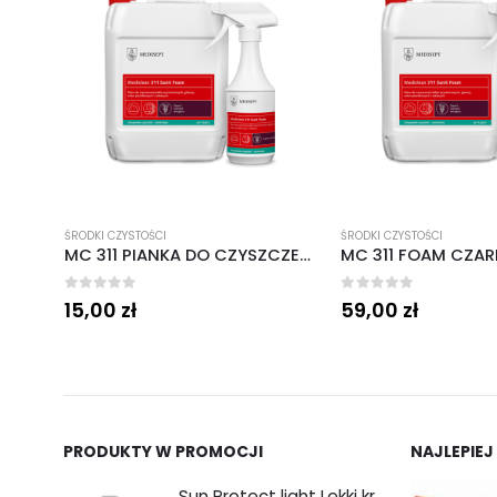
ŚRODKI CZYSTOŚCI
ŚRODKI CZYSTOŚCI
MC 311 PIANKA DO CZYSZCZENIA CZARNE WINOGRONO 500 ML MEDISEPT
MC 311 FOAM CZARNE WINOGRONA 5L MESDISEP
0
out of 5
0
out of 5
59,00
zł
62,00
zł
PRODUKTY W PROMOCJI
NAJLEPIEJ
Sun Protect light Lekki krem ochronny SPF50 50ml