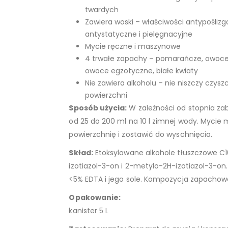
twardych
Zawiera woski – właściwości antypoślizg
antystatyczne i pielęgnacyjne
Mycie ręczne i maszynowe
4 trwałe zapachy – pomarańcze, owoce
owoce egzotyczne, białe kwiaty
Nie zawiera alkoholu – nie niszczy czys
powierzchni
Sposób użycia:
W zależności od stopnia za
od 25 do 200 ml na 10 l zimnej wody. Mycie
powierzchnię i zostawić do wyschnięcia.
Skład:
Etoksylowane alkohole tłuszczowe C
izotiazol-3-on i 2-metylo-2H-izotiazol-3-o
<5% EDTA i jego sole. Kompozycja zapachowa
Opakowanie:
kanister 5 L