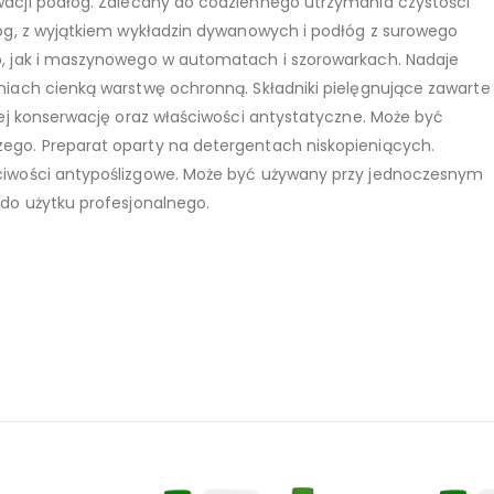
wacji podłóg. Zalecany do codziennego utrzymania czystości
óg, z wyjątkiem wykładzin dywanowych i podłóg z surowego
, jak i maszynowego w automatach i szorowarkach. Nadaje
iach cienką warstwę ochronną. Składniki pielęgnujące zawarte
jej konserwację oraz właściwości antystatyczne. Może być
go. Preparat oparty na detergentach niskopieniących.
ciwości antypoślizgowe. Może być używany przy jednoczesnym
do użytku profesjonalnego.