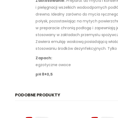
Zastosowanie:
Preparat do mycia i konser
i pielęgnacji wszelkich wodoodpornych podł
drewna. Idealny zarówno do mycia ręcznego
połysk, pozostawiając na mytych powierzchn
w preparacie chronią podłogę i zapewniają 
stosowany w zakładach przemysłu spożywcze
Zawiera emulsję woskową posiadającą właś
stosowaniu środków dezynfekcyjnych. Tylko 
Zapach:
egzotyczne owoce
pH 8±0,5
PODOBNE PRODUKTY