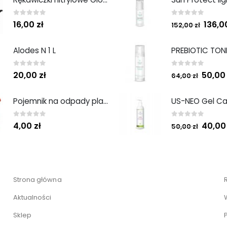
0
out of 5
0
out of 5
136,
16,00
zł
152,00
zł
Alodes N 1 L
0
out of 5
0
out of 5
50,0
20,00
zł
64,00
zł
Pojemnik na odpady plastikowy 1L
0
out of 5
0
out of 5
40,0
4,00
zł
50,00
zł
Strona główna
Aktualności
Sklep