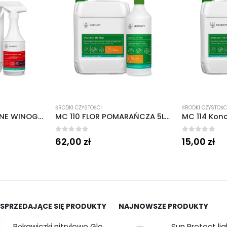
ŚRODKI CZYSTOŚCI
ŚRODKI CZYSTOŚC
MC 110 FLOR POMARAŃCZA 5L MEDISEP
MC 114 Koncentrat do mycia i konserwacji podłóg OWOCE LEŚNE 1L MEDISEPT
0
out of 5
0
out of 5
15,00
zł
62,00
zł
 SPRZEDAJĄCE SIĘ PRODUKTY
NAJNOWSZE PRODUKTY
Rękawiczki nitrylowe Gloves Nitryle Classic Sensitive Black roz. M 100 szt. Abena