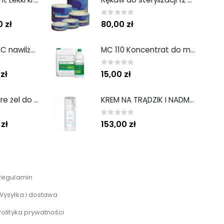
0
out of 5
00
zł
80,00
zł
PREBIOTIC TONIC nawilżający tonik z prebiotykami 200 ml
MC 110 Koncentrat do mycia i konserwacji podłóg ZAPACH BIAŁYCH KWIATÓW 1L MEDISEPT
0
out of 5
0
zł
15,00
zł
US-NEO Gel Care żel do mycia twarzy z kwasem usninowym 200 ml.
KREM NA TRĄDZIK I NADMIERNY ŁOJOTOK AZA CREAM 50 ml
0
out of 5
0
zł
153,00
zł
Regulamin
Wysyłka i dostawa
Polityka prywatności