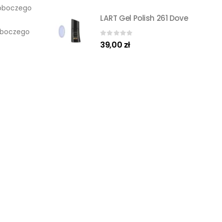
 roboczego
LART Gel Polish 261 Dove
roboczego
0
out of 5
39,00
zł