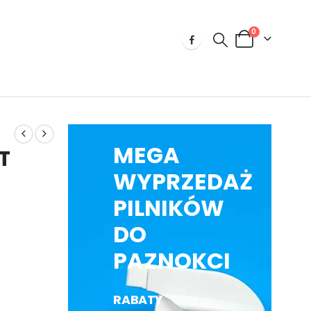
0
MEGA
T
WYPRZEDAŻ
PILNIKÓW
DO
PAZNOKCI
RABATY