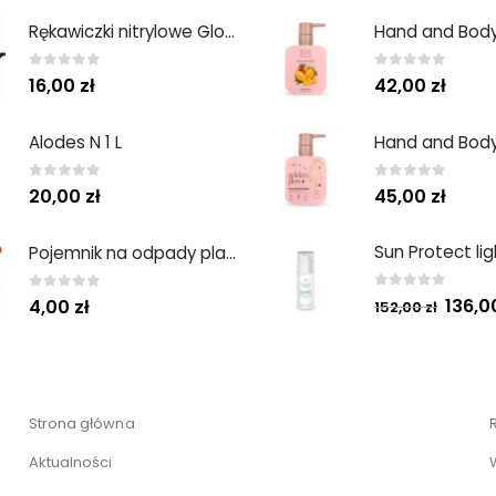
Rękawiczki nitrylowe Gloves Nitryle Classic Sensitive Black roz. M 100 szt. Abena
0
out of 5
0
out of 5
16,00
zł
42,00
zł
Alodes N 1 L
0
out of 5
0
out of 5
20,00
zł
45,00
zł
Pojemnik na odpady plastikowy 1L
0
out of 5
0
out of 5
136,
4,00
zł
152,00
zł
Strona główna
Aktualności