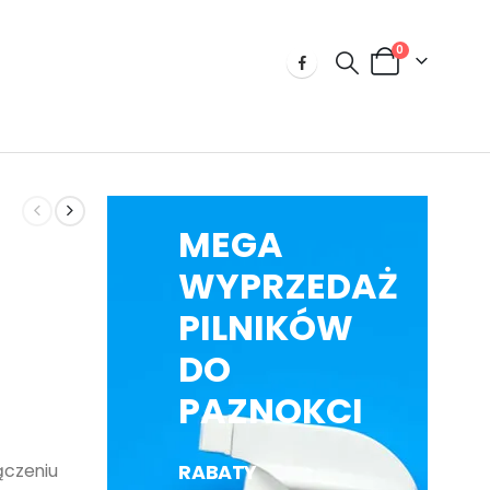
0
MEGA
WYPRZEDAŻ
PILNIKÓW
DO
PAZNOKCI
RABATY
łączeniu