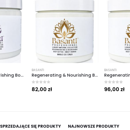
BASANTI
BASANTI
Revitalizing & Nourishing Body Butter Masło Regenerujące Sweet Grape 120 ml.
Regenerating & Nourishing Body Butter Masło Regenerujące Sweet Orange 120 ml.
0
out of 5
0
out of 5
82,00
zł
96,00
zł
 SPRZEDAJĄCE SIĘ PRODUKTY
NAJNOWSZE PRODUKTY