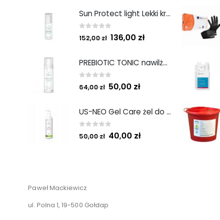
Sun Protect light Lekki krem ochronny SPF50 50ml
0
out of 5
136,00
zł
152,00
zł
PREBIOTIC TONIC nawilżający tonik z prebiotykami 200 ml
0
out of 5
50,00
zł
64,00
zł
US-NEO Gel Care żel do mycia twarzy z kwasem usninowym 200 ml.
0
out of 5
40,00
zł
50,00
zł
Paweł Mackiewicz
ul. Polna 1, 19-500 Gołdap