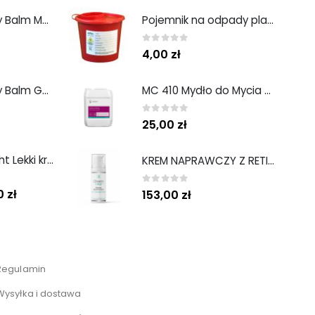
Hand and Body Balm Mango Bliss 300 ml
Pojemnik na odpady plastikowy 1L
0
out of 5
4,00
zł
Hand and Body Balm Golden Glow 300 ml
MC 410 Mydło do Mycia Rąk Zapach Białych Kwiatów 5 L Medisep
0
out of 5
25,00
zł
Sun Protect light Lekki krem ochronny SPF50 50ml
KREM NAPRAWCZY Z RETINOLEM − RETI-FIX CREAM 50ML
0
out of 5
00
zł
153,00
zł
Regulamin
Wysyłka i dostawa