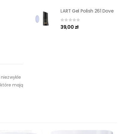
LART Gel Polish 261 Dove
0
out of 5
39,00
zł
 niezwykle
 które mają