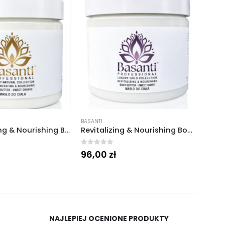
BASANTI
Regenerating & Nourishing Body Butter Masło Regenerujące Sweet Orange 250 ml.
Revitalizing & Nourishing Body Butter Masło Regenerujące Sweet Grape 250 ml.
0
out of 5
96,00
zł
NAJLEPIEJ OCENIONE PRODUKTY