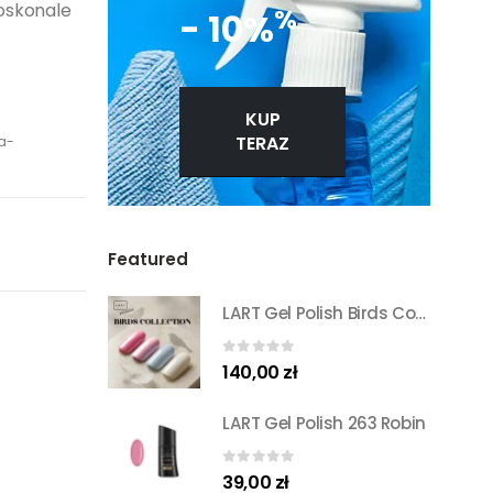
doskonale
%
- 10%
KUP
TERAZ
a-
Featured
LART Gel Polish Birds Collection Set
0
out of 5
140,00
zł
LART Gel Polish 263 Robin
0
out of 5
39,00
zł