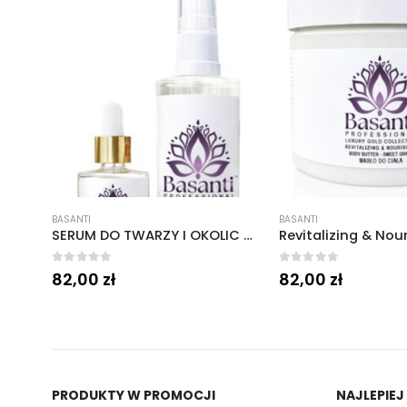
BASANTI
BASANTI
SERUM DO TWARZY I OKOLIC OCZU Seria Rewitalizująca Sweet Grape 30 ml.
0
out of 5
0
out of 5
82,00
zł
82,00
zł
PRODUKTY W PROMOCJI
NAJLEPIEJ