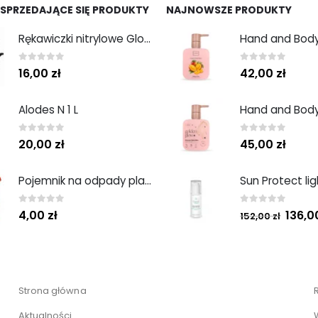
 SPRZEDAJĄCE SIĘ PRODUKTY
NAJNOWSZE PRODUKTY
Rękawiczki nitrylowe Gloves Nitryle Classic Sensitive Black roz. M 100 szt. Abena
0
out of 5
0
out of 5
16,00
zł
42,00
zł
Alodes N 1 L
0
out of 5
0
out of 5
20,00
zł
45,00
zł
Pojemnik na odpady plastikowy 1L
0
out of 5
0
out of 5
136,
4,00
zł
152,00
zł
Strona główna
Aktualności