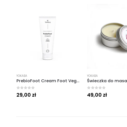
YOKABA
YOKABA
PrebioFoot Cream Foot Vegan Revitalizing Podotherapy 75 ml.
Świeczka do masażu Cherry Blossom Massage Candle vegan 50 ml.
0
out of 5
0
out of 5
49,00
zł
59,00
zł