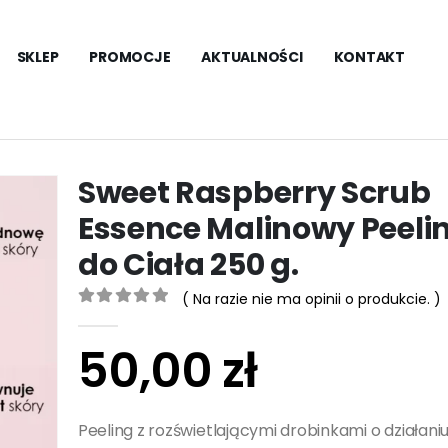
SKLEP
PROMOCJE
AKTUALNOŚCI
KONTAKT
Sweet Raspberry Scrub
Essence Malinowy Peeli
do Ciała 250 g.
( Na razie nie ma opinii o produkcie. )
0
out of 5
50,00
zł
Peeling z rozświetlającymi drobinkami o działani