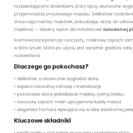
rozświetlającymi drobinkami, który łączy skuteczne wygł
przyjemnością zmysłowego masażu. Delikatnie rozdrobni
złuszczają martwy naskórek, pobudzając skórę do odnowy
miękkość — idealny wybór dla miłośniczek
świadomej pi
Kremowa konsystencja i soczysty, malinowy zapach zami
w letni rytuał. Skóra po użyciu jest wyraźnie gładsza, odż
rozświetlona.
Dlaczego go pokochasz?
• delikatnie, a skutecznie wygładza skórę
• wspiera naturalną odnowę i rewitalizację
• pozostawia skórę jedwabiście miękką i pełną blasku
• owocowy zapach malin uprzyjemnia każdy masaż
• wegańska formuła wpisująca się w ideę świadomej piel
Kluczowe składniki
• pestki malin – naturalnie złuszczają i wygładzają skórę