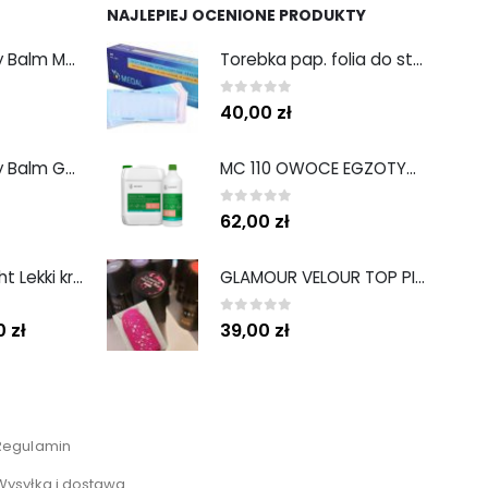
NAJLEPIEJ OCENIONE PRODUKTY
Hand and Body Balm Mango Bliss 300 ml
Torebka pap. folia do sterylizacji 13,5 cm x 25 cm ( 200 sztuk )
0
out of 5
40,00
zł
Hand and Body Balm Golden Glow 300 ml
MC 110 OWOCE EGZOTYCZNE 5L MEDISEPT
0
out of 5
62,00
zł
Sun Protect light Lekki krem ochronny SPF50 50ml
GLAMOUR VELOUR TOP PINK - TOP MATOWY Z DROBINĄ
0
out of 5
00
zł
39,00
zł
Regulamin
Wysyłka i dostawa