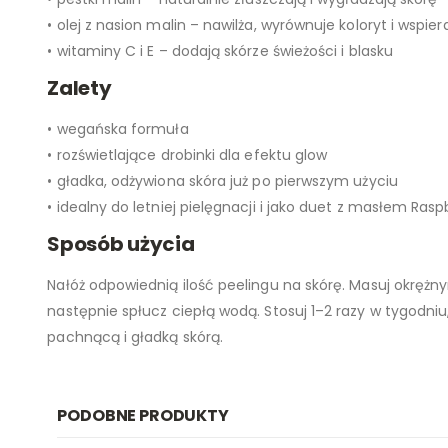
• olej z nasion malin – nawilża, wyrównuje koloryt i wspie
• witaminy C i E – dodają skórze świeżości i blasku
Zalety
• wegańska formuła
• rozświetlające drobinki dla efektu glow
• gładka, odżywiona skóra już po pierwszym użyciu
• idealny do letniej pielęgnacji i jako duet z masłem Rasp
Sposób użycia
Nałóż odpowiednią ilość peelingu na skórę. Masuj okrężn
następnie spłucz ciepłą wodą. Stosuj 1–2 razy w tygodniu,
pachnącą i gładką skórą.
PODOBNE PRODUKTY