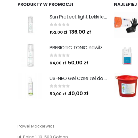
PRODUKTY W PROMOCJI
NAJLEPIEJ
Sun Protect light Lekki krem ochronny SPF50 50ml
0
out of 5
136,00
zł
152,00
zł
PREBIOTIC TONIC nawilżający tonik z prebiotykami 200 ml
0
out of 5
50,00
zł
64,00
zł
US-NEO Gel Care żel do mycia twarzy z kwasem usninowym 200 ml.
0
out of 5
40,00
zł
50,00
zł
Paweł Mackiewicz
ul. Polna 1, 19-500 Gołdap