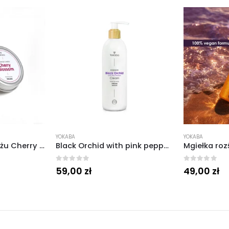
YOKABA
YOKABA
Black Orchid with pink pepper Cream hand&body Sensual Essence 240 ml.
Mgiełka rozświetlająca do ciała i włosów Black Orchid 100 ml .
0
out of 5
0
out of 5
49,00
zł
29,00
zł