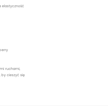
ra elastyczność
berry
ymi ruchami,
 by cieszyć się