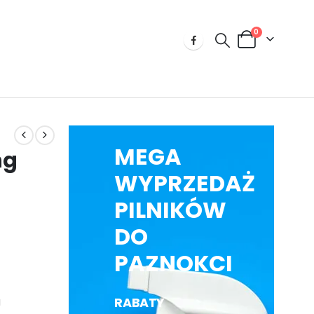
0
MEGA
ng
WYPRZEDAŻ
PILNIKÓW
DO
PAZNOKCI
RABATY
u