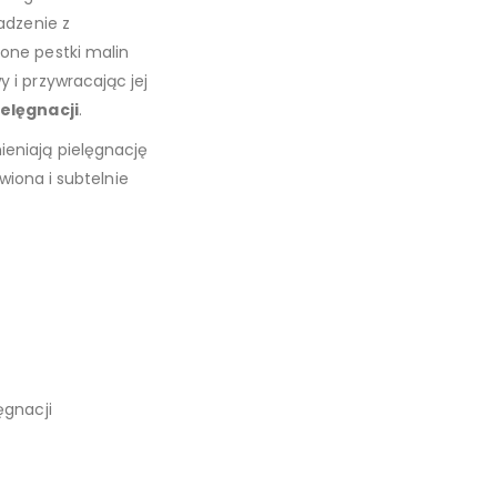
adzenie z
one pestki malin
 i przywracając jej
elęgnacji
.
eniają pielęgnację
ywiona i subtelnie
ęgnacji