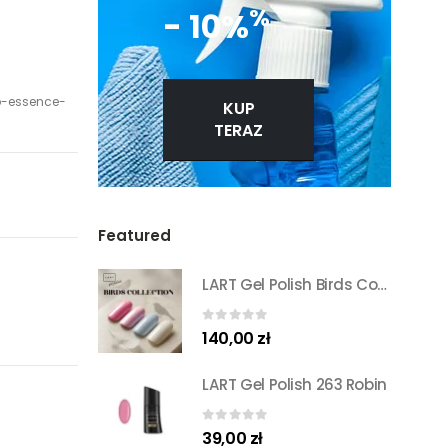
%
- 10%
b-essence-
KUP
TERAZ
Featured
LART Gel Polish Birds Collection Set
0
out of 5
140,00
zł
LART Gel Polish 263 Robin
0
out of 5
39,00
zł