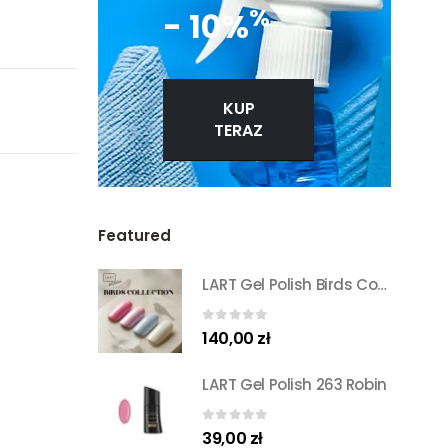
%
- 10%
KUP
TERAZ
Featured
LART Gel Polish Birds Collection Set
0
out of 5
140,00
zł
LART Gel Polish 263 Robin
0
out of 5
39,00
zł