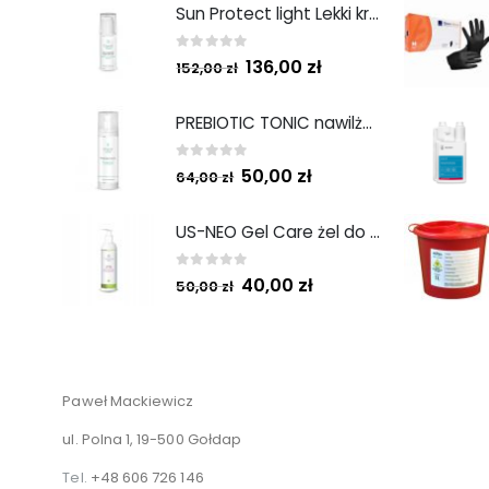
Sun Protect light Lekki krem ochronny SPF50 50ml
0
out of 5
136,00
zł
152,00
zł
PREBIOTIC TONIC nawilżający tonik z prebiotykami 200 ml
0
out of 5
50,00
zł
64,00
zł
US-NEO Gel Care żel do mycia twarzy z kwasem usninowym 200 ml.
0
out of 5
40,00
zł
50,00
zł
Paweł Mackiewicz
ul. Polna 1, 19-500 Gołdap
Tel.
+48 606 726 146