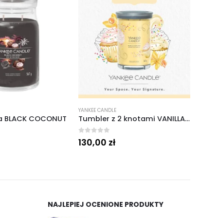
YANKEE CANDLE
YANKEE
Tumbler z 2 knotami VANILLA CUPCAKE
Świeca zapachowa parafinowa PINK PINE PIN ROSE 340 g
0
out of 5
0
out 
65,00
zł
125
NAJLEPIEJ OCENIONE PRODUKTY