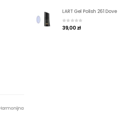
LART Gel Polish 261 Dove
0
out of 5
39,00
zł
. Harmonijna