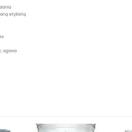
alania
waną etykietą
es
y, agawa