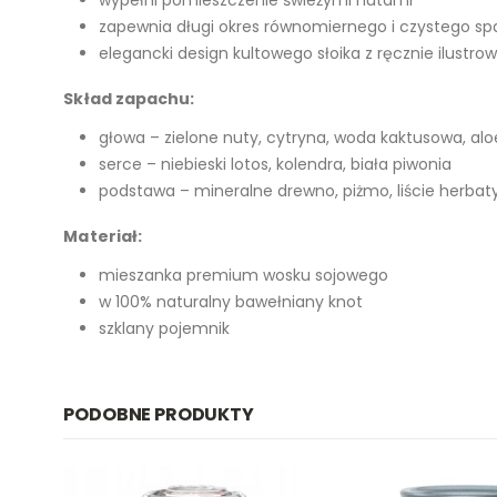
zapewnia długi okres równomiernego i czystego sp
elegancki design kultowego słoika z ręcznie ilustro
Skład zapachu:
głowa – zielone nuty, cytryna, woda kaktusowa, alo
serce – niebieski lotos, kolendra, biała piwonia
podstawa – mineralne drewno, piżmo, liście herbat
Materiał:
mieszanka premium wosku sojowego
w 100% naturalny bawełniany knot
szklany pojemnik
PODOBNE PRODUKTY