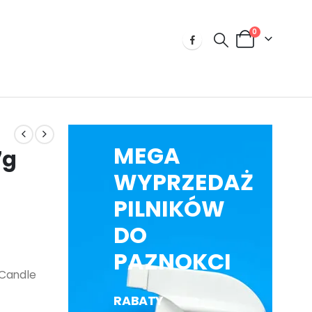
0
MEGA
7g
WYPRZEDAŻ
PILNIKÓW
DO
PAZNOKCI
 Candle
RABATY