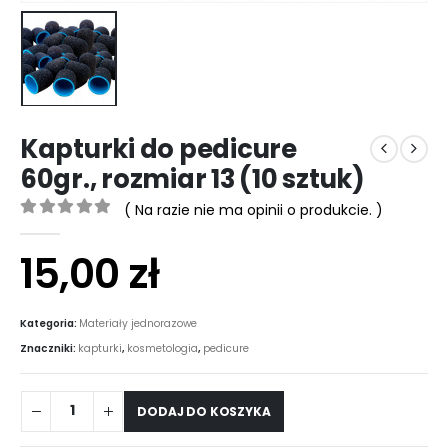
Kapturki do pedicure
60gr., rozmiar 13 (10 sztuk)
( Na razie nie ma opinii o produkcie. )
0
out of 5
15,00
zł
Kategoria:
Materiały jednorazowe
Znaczniki:
kapturki
,
kosmetologia
,
pedicure
DODAJ DO KOSZYKA