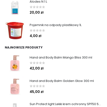
Alodes N 1 L
0
out of 5
20,00
zł
Pojemnik na odpady plastikowy 1L
0
out of 5
4,00
zł
NAJNOWSZE PRODUKTY
Hand and Body Balm Mango Bliss 300 ml
0
out of 5
42,00
zł
Hand and Body Balm Golden Glow 300 ml
0
out of 5
45,00
zł
Sun Protect light Lekki krem ochronny SPF50 50ml