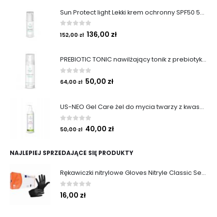
Sun Protect light Lekki krem ochronny SPF50 50ml
0
out of 5
136,00
zł
152,00
zł
PREBIOTIC TONIC nawilżający tonik z prebiotykami 200 ml
0
out of 5
50,00
zł
64,00
zł
US-NEO Gel Care żel do mycia twarzy z kwasem usninowym 200 ml.
0
out of 5
40,00
zł
50,00
zł
NAJLEPIEJ SPRZEDAJĄCE SIĘ PRODUKTY
Rękawiczki nitrylowe Gloves Nitryle Classic Sensitive Black roz. M 100 szt. Abena
0
out of 5
16,00
zł