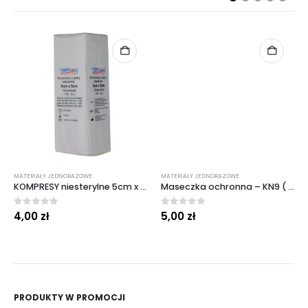
MATERIAŁY JEDNORAZOWE
MATERIAŁY JEDNORAZOWE
KOMPRESY niesterylne 5cm x 5cm ( 100 sztuk )
Maseczka ochronna – KN9 ( 2 sztuki w opakowaniu )
0
out of 5
0
out of 5
4,00
zł
5,00
zł
PRODUKTY W PROMOCJI