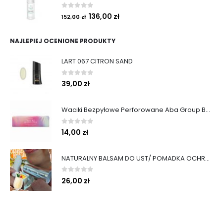
0
out of 5
136,00
zł
152,00
zł
NAJLEPIEJ OCENIONE PRODUKTY
LART 067 CITRON SAND
0
out of 5
39,00
zł
Waciki Bezpyłowe Perforowane Aba Group Bezpyłowe 500 szt.
0
out of 5
14,00
zł
NATURALNY BALSAM DO UST/ POMADKA OCHRONNA
0
out of 5
26,00
zł