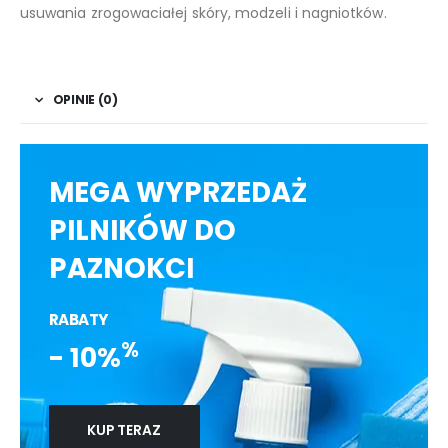
usuwania zrogowaciałej skóry, modzeli i nagniotków.
OPINIE (0)
MEGA WYPRZEDAŻ
PILNIKÓW DO
PAZNOKCI
RABATY
%
- 10%
KUP TERAZ