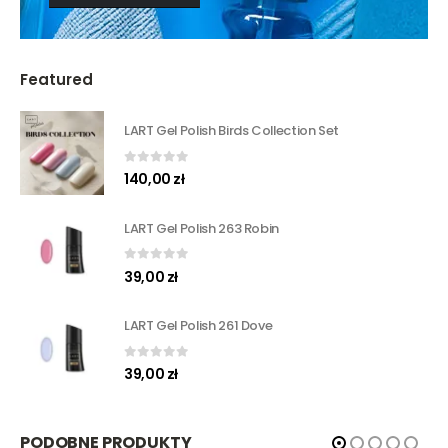
Featured
LART Gel Polish Birds Collection Set
0
out of 5
140,00
zł
LART Gel Polish 263 Robin
0
out of 5
39,00
zł
LART Gel Polish 261 Dove
0
out of 5
39,00
zł
PODOBNE PRODUKTY