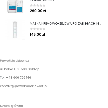
0
out of 5
260,00
zł
MASKA KREMOWO-ŻELOWA PO ZABIEGACH INWAZYJNYCH − SOUTE MASK 100ML
0
out of 5
145,00
zł
Paweł Mackiewicz
ul. Polna 1, 19-500 Gołdap
Tel.
+48 606 726 146
kontakt@pawelmackiewicz.pl
Strona główna