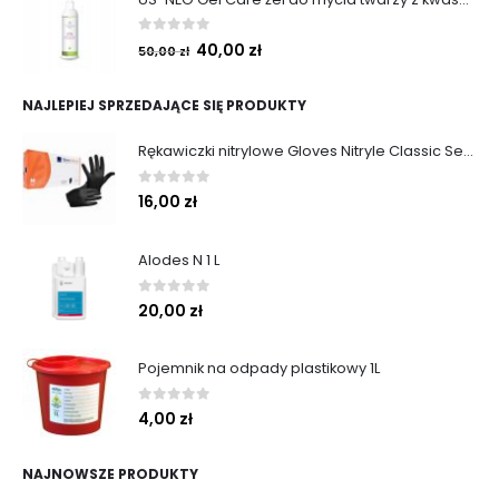
0
out of 5
40,00
zł
50,00
zł
NAJLEPIEJ SPRZEDAJĄCE SIĘ PRODUKTY
Rękawiczki nitrylowe Gloves Nitryle Classic Sensitive Black roz. M 100 szt. Abena
0
out of 5
16,00
zł
Alodes N 1 L
0
out of 5
20,00
zł
Pojemnik na odpady plastikowy 1L
0
out of 5
4,00
zł
NAJNOWSZE PRODUKTY