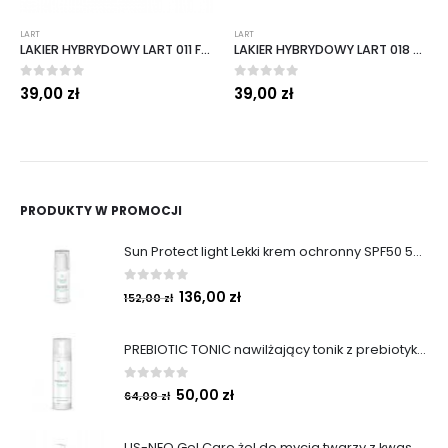
LART
LART
LAKIER HYBRYDOWY LART 011 FRIDA 8 ML
LAKIER HYBRYDOWY LART 018 WILDFLOWER 8 ML
0
out of 5
0
out of 5
39,00
zł
39,00
zł
PRODUKTY W PROMOCJI
Sun Protect light Lekki krem ochronny SPF50 50ml
0
out of 5
136,00
zł
152,00
zł
PREBIOTIC TONIC nawilżający tonik z prebiotykami 200 ml
0
out of 5
50,00
zł
64,00
zł
US-NEO Gel Care żel do mycia twarzy z kwasem usninowym 200 ml.