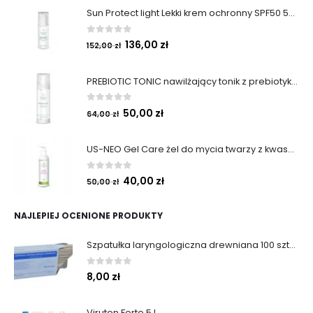
Sun Protect light Lekki krem ochronny SPF50 50ml
0
out of 5
136,00
zł
152,00
zł
PREBIOTIC TONIC nawilżający tonik z prebiotykami 200 ml
0
out of 5
50,00
zł
64,00
zł
US-NEO Gel Care żel do mycia twarzy z kwasem usninowym 200 ml.
0
out of 5
40,00
zł
50,00
zł
NAJLEPIEJ OCENIONE PRODUKTY
Szpatułka laryngologiczna drewniana 100 szt/op niesterylne
0
out of 5
8,00
zł
Viruton Forte 5 L