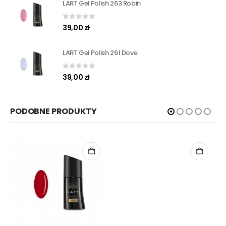
LART Gel Polish 263 Robin
0
out of 5
39,00
zł
LART Gel Polish 261 Dove
0
out of 5
39,00
zł
PODOBNE PRODUKTY