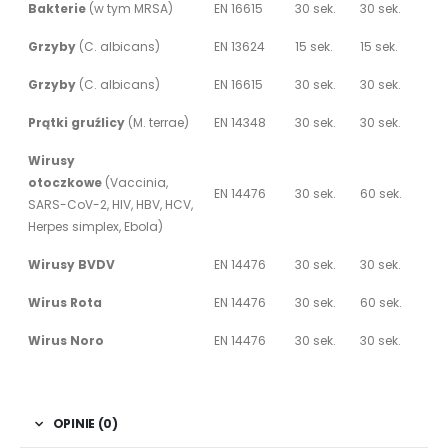
Bakterie
(w tym MRSA)
EN 16615
30 sek.
30 sek.
Grzyby
(C. albicans)
EN 13624
15 sek.
15 sek.
Grzyby
(C. albicans)
EN 16615
30 sek.
30 sek.
Prątki gruźlicy
(M. terrae)
EN 14348
30 sek.
30 sek.
Wirusy
otoczkowe
(Vaccinia,
EN 14476
30 sek.
60 sek.
SARS-CoV-2, HIV, HBV, HCV,
Herpes simplex, Ebola)
Wirusy BVDV
EN 14476
30 sek.
30 sek.
Wirus Rota
EN 14476
30 sek.
60 sek.
Wirus Noro
EN 14476
30 sek.
30 sek.
OPINIE (0)