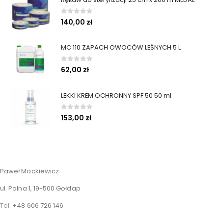
0
out of 5
140,00
zł
MC 110 ZAPACH OWOCÓW LEŚNYCH 5 L
0
out of 5
62,00
zł
LEKKI KREM OCHRONNY SPF 50 50 ml
0
out of 5
153,00
zł
Paweł Mackiewicz
ul. Polna 1, 19-500 Gołdap
Tel.
+48 606 726 146