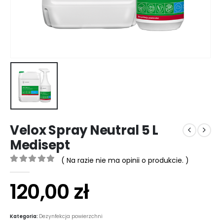
Velox Spray Neutral 5 L
Medisept
( Na razie nie ma opinii o produkcie. )
0
out of 5
120,00
zł
Kategoria:
Dezynfekcja powierzchni