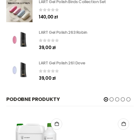
LART Gel Polish Birds Collection Set
0
out of 5
140,00
zł
LART Gel Polish 263 Robin
0
out of 5
39,00
zł
LART Gel Polish 261 Dove
0
out of 5
39,00
zł
PODOBNE PRODUKTY