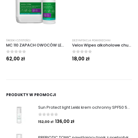
ŚRODKI CZYSTOŚCI
DEZYNFEKCJA POWIERZCHNI
MC 110 ZAPACH OWOCÓW LEŚNYCH 5 L
Velox Wipes alkoholowe chusteczki wkład 100 szt. Medisep
0
out of 5
0
out of 5
62,00
zł
18,00
zł
PRODUKTY W PROMOCJI
Sun Protect light Lekki krem ochronny SPF50 50ml
0
out of 5
136,00
zł
152,00
zł
PREBIOTIC TONIC nawilżający tonik z prebiotykami 200 ml