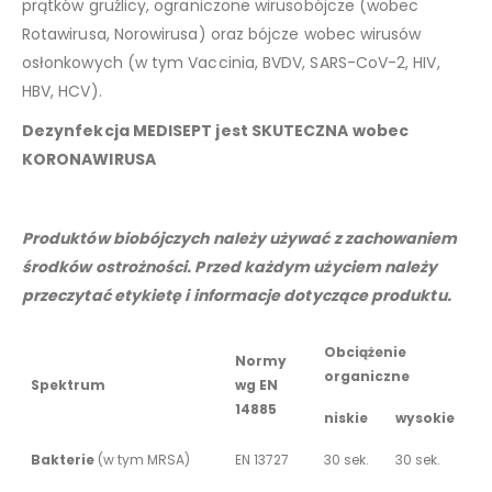
prątków gruźlicy, ograniczone wirusobójcze (wobec
Rotawirusa, Norowirusa) oraz bójcze wobec wirusów
osłonkowych (w tym Vaccinia, BVDV, SARS-CoV-2, HIV,
HBV, HCV).
Dezynfekcja MEDISEPT jest SKUTECZNA wobec
KORONAWIRUSA
Produktów biobójczych należy używać z zachowaniem
środków ostrożności. Przed każdym użyciem należy
przeczytać etykietę i informacje dotyczące produktu.
Obciążenie
Normy
organiczne
Spektrum
wg EN
14885
niskie
wysokie
Bakterie
(w tym MRSA)
EN 13727
30 sek.
30 sek.