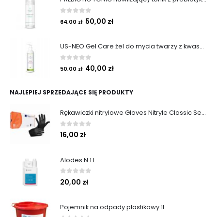
0
out of 5
50,00
zł
64,00
zł
US-NEO Gel Care żel do mycia twarzy z kwasem usninowym 200 ml.
0
out of 5
40,00
zł
50,00
zł
NAJLEPIEJ SPRZEDAJĄCE SIĘ PRODUKTY
Rękawiczki nitrylowe Gloves Nitryle Classic Sensitive Black roz. M 100 szt. Abena
0
out of 5
16,00
zł
Alodes N 1 L
0
out of 5
20,00
zł
Pojemnik na odpady plastikowy 1L