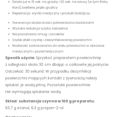
Działa już w 15 sek. na grzyby i 30 sek. na wirusy (w tym Rota,
Noro), bakterie, prątki gruźlicy
Rejestracja: wyrób medyczny i produkt biobójczy
Gwarancja skuteczności potwierdzona badaniami
Wysoka redukcja ryzyka zakażenia
Nie pozostawia smug i zacieków
Szybki efekt czystej i zdezynfekowanej powierzchni
Możliwość zastosowania do wielu powierzchni w obszarze
medycznym i pozamedycznym
Sposób użycia:
Spryskać preparatem powierzchnię
z odległości około 30 cm dbając o całkowite jej pokrycie.
Odczekać 30 sekund. W przypadku dezynfekcji
powierzchni mających kontakt z żywnością należy
spłukać je wodą pitną. Pozostałe powierzchnie
nie wymagają spłukania wodą.
Skład:
substancja czynna w 100 g preparatu
:
63,7 g etanol, 6,3 g propan-2-ol