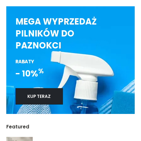
MEGA WYPRZEDAŻ
PILNIKÓW DO
PAZNOKCI
RABATY
%
- 10%
KUP TERAZ
Featured