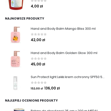
0
out of 5
4,00
zł
NAJNOWSZE PRODUKTY
Hand and Body Balm Mango Bliss 300 ml
0
out of 5
42,00
zł
Hand and Body Balm Golden Glow 300 ml
0
out of 5
45,00
zł
Sun Protect light Lekki krem ochronny SPF50 50ml
0
out of 5
136,00
zł
152,00
zł
NAJLEPIEJ OCENIONE PRODUKTY
Rękaw do sterylizacji 25 cm x 200 m MEDAL