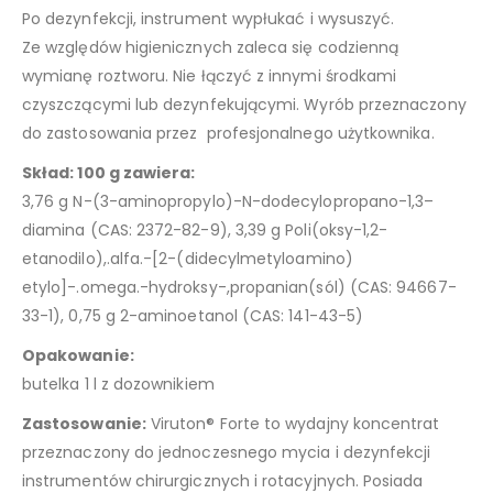
Po dezynfekcji, instrument wypłukać i wysuszyć.
Ze względów higienicznych zaleca się codzienną
wymianę roztworu. Nie łączyć z innymi środkami
czyszczącymi lub dezynfekującymi. Wyrób przeznaczony
do zastosowania przez profesjonalnego użytkownika.
Skład: 100 g zawiera:
3,76 g N-(3-aminopropylo)-N-dodecylopropano-1,3–
diamina (CAS: 2372-82-9), 3,39 g Poli(oksy-1,2-
etanodilo),.alfa.-[2-(didecylmetyloamino)
etylo]-.omega.-hydroksy-,propanian(sól) (CAS: 94667-
33-1), 0,75 g 2-aminoetanol (CAS: 141-43-5)
Opakowanie:
butelka 1 l z dozownikiem
Zastosowanie:
Viruton® Forte to wydajny koncentrat
przeznaczony do jednoczesnego mycia i dezynfekcji
instrumentów chirurgicznych i rotacyjnych. Posiada