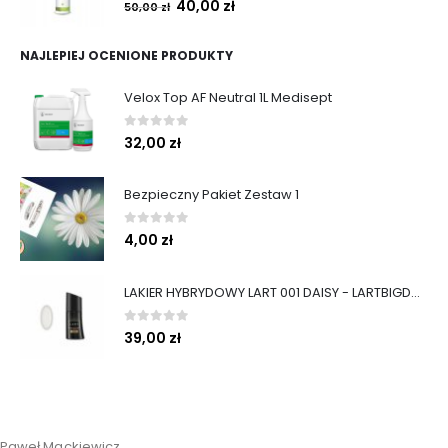
0
out of 5
40,00
zł
50,00
zł
NAJLEPIEJ OCENIONE PRODUKTY
Velox Top AF Neutral 1L Medisept
0
out of 5
32,00
zł
Bezpieczny Pakiet Zestaw 1
0
out of 5
4,00
zł
LAKIER HYBRYDOWY LART 001 DAISY - LARTBIGDAY 8 ML
0
out of 5
39,00
zł
Paweł Mackiewicz