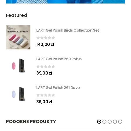
Featured
LART Gel Polish Birds Collection Set
0
out of 5
140,00
zł
LART Gel Polish 263 Robin
0
out of 5
39,00
zł
LART Gel Polish 261 Dove
0
out of 5
39,00
zł
PODOBNE PRODUKTY