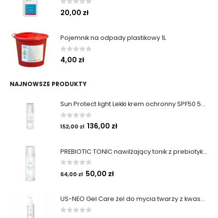
0
out of 5
20,00
zł
Pojemnik na odpady plastikowy 1L
0
out of 5
4,00
zł
NAJNOWSZE PRODUKTY
Sun Protect light Lekki krem ochronny SPF50 50ml
0
out of 5
136,00
zł
152,00
zł
PREBIOTIC TONIC nawilżający tonik z prebiotykami 200 ml
0
out of 5
50,00
zł
64,00
zł
US-NEO Gel Care żel do mycia twarzy z kwasem usninowym 200 ml.