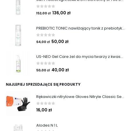
0
out of 5
136,00
zł
152,00
zł
PREBIOTIC TONIC nawilżający tonik z prebiotykami 200 ml
0
out of 5
50,00
zł
64,00
zł
US-NEO Gel Care żel do mycia twarzy z kwasem usninowym 200 ml.
0
out of 5
40,00
zł
50,00
zł
NAJLEPIEJ SPRZEDAJĄCE SIĘ PRODUKTY
Rękawiczki nitrylowe Gloves Nitryle Classic Sensitive Black roz. M 100 szt. Abena
0
out of 5
16,00
zł
Alodes N 1 L