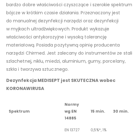
bardzo dobre właściwości czyszczące i szerokie spektrum
bójcze w krótkim czasie działania. Przeznaczony jest
do manualnej dezynfekcji narzędzi oraz dezynfekcji
w myjkach ultradźwiękowych. Produkt wykazuje
właściwości antykorozyjne i wysoką tolerancję
materiałową. Posiada pozytywną opinię producenta
narzędzi Chirmed. Jest zalecany do instrumentów ze stali
szlachetnej, niklu, miedzi, aluminium, gumy, porcelany,
szkła i tworzywa sztucznego.
Dezynfekcja MEDISEPT jest SKUTECZNA wobec
KORONAWIRUSA
Normy
Spektrum
wg EN
15 min.
30 min.
14885
EN 13727
0,5%*, 1%