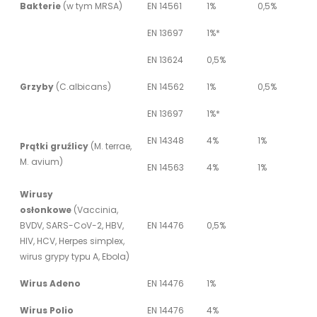
Bakterie
(w tym MRSA)
EN 14561
1%
0,5%
EN 13697
1%*
EN 13624
0,5%
Grzyby
(C.albicans)
EN 14562
1%
0,5%
EN 13697
1%*
EN 14348
4%
1%
Prątki gruźlicy
(M. terrae,
M. avium)
EN 14563
4%
1%
Wirusy
osłonkowe
(Vaccinia,
BVDV, SARS-CoV-2, HBV,
EN 14476
0,5%
HIV, HCV, Herpes simplex,
wirus grypy typu A, Ebola)
Wirus Adeno
EN 14476
1%
Wirus Polio
EN 14476
4%