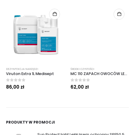
DEZYNFEKCJA NARZĘDZI
ŚRODKI CZYSTOŚCI
Viruton Extra 1L Medisept
MC 110 ZAPACH OWOCÓW LEŚNYCH 5 L
0
out of 5
0
out of 5
86,00
zł
62,00
zł
PRODUKTY W PROMOCJI
Sun Protect light Lekki krem ochronny SPF50 50ml