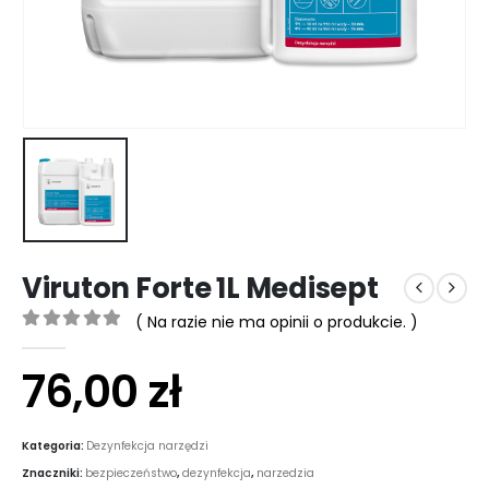
Viruton Forte 1L Medisept
( Na razie nie ma opinii o produkcie. )
0
out of 5
76,00
zł
Kategoria:
Dezynfekcja narzędzi
Znaczniki:
bezpieczeństwo
,
dezynfekcja
,
narzedzia