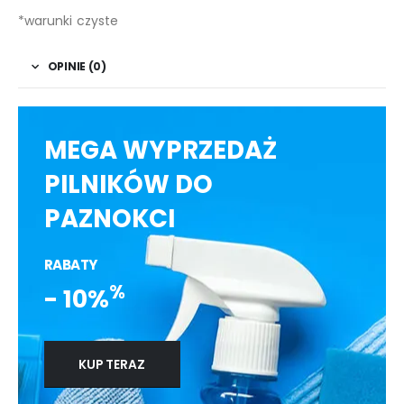
*warunki czyste
OPINIE (0)
MEGA WYPRZEDAŻ
PILNIKÓW DO
PAZNOKCI
RABATY
%
- 10%
KUP TERAZ